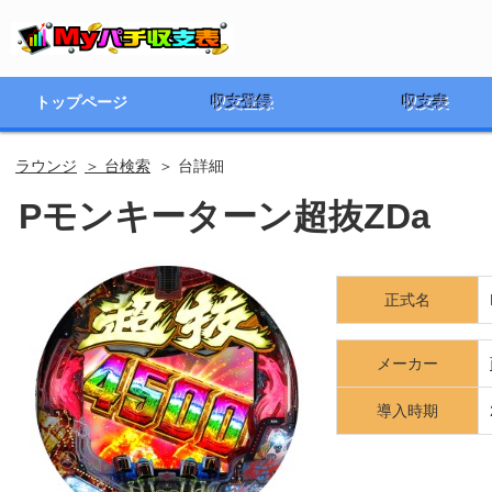
トップページ
収支登録
収支表
ラウンジ
＞ 台検索
＞ 台詳細
Pモンキーターン超抜ZDa
正式名
メーカー
導入時期