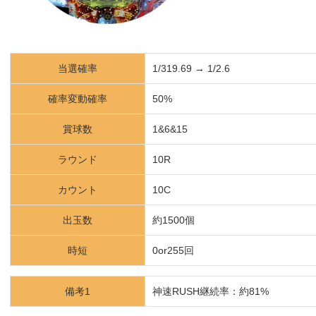
当選確率
1/319.69
→ 1/2.6
確率変動確率
50%
賞球数
1&6&15
ラウンド
10R
カウント
10C
出玉数
約1500個
時短
0or255回
備考1
神速RUSH継続率：約81%