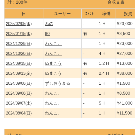
計：208件
台収支表
日
ユーザー
ｺﾒﾝﾄ
稼働
投資
みの
-
1
H
¥
23,000
2025/02/05(水)
80
有
1
H
¥
3,500
2025/01/15(水)
わんこ。
-
1
H
¥
23,000
2024/12/29(日)
わんこ。
-
4
H
¥
27,000
2024/10/20(日)
ぬまこう
有
1.2
H
¥
13,000
2024/09/15(日)
ぬまこう
有
2.4
H
¥
38,000
2024/09/13(金)
ずしおうまる
-
1
H
¥
1,500
2024/09/08(日)
わんこ。
-
1
H
¥
8,500
2024/09/08(日)
わんこ。
-
5
H
¥
41,000
2024/09/07(土)
わんこ。
-
1
H
¥
11,500
2024/08/04(日)