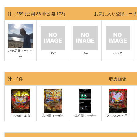
計：
259 (公開:86 非公開:173)
お気に入り登録ユーザ
パチ馬鹿ケーちゃ
G5G
Riki
パンダ
ん
計：
6
件
収支画像
2023/01/04(水)
非公開ユーザー
非公開ユーザー
2023/02/05(日)